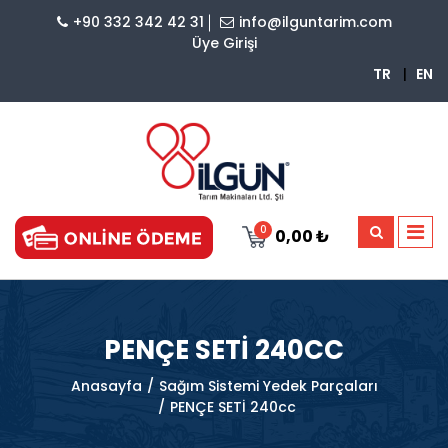
+90 332 342 42 31
info@ilguntarim.com
Üye Girişi
TR
|
EN
0
0,00 ₺
PENÇE SETİ 240CC
Anasayfa
Sağım Sistemi Yedek Parçaları
PENÇE SETİ 240cc