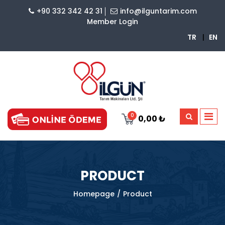
+90 332 342 42 31
info@ilguntarim.com
Member Login
TR
|
EN
0
0,00 ₺
PRODUCT
Homepage
Product