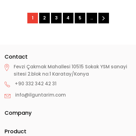
1
2
3
4
5
..
Contact
Fevzi Çakmak Mahallesi 10515 Sokak YSM sanayi
sitesi 2.blok no:1 Karatay/Konya
+90 332 342 42 31
info@ilguntarim.com
Company
Product